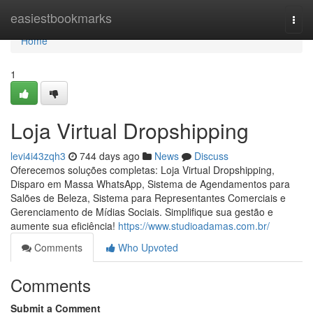
Home
easiestbookmarks
Togg
navi
Home
1
Loja Virtual Dropshipping
levi4i43zqh3
744 days ago
News
Discuss
Oferecemos soluções completas: Loja Virtual Dropshipping,
Disparo em Massa WhatsApp, Sistema de Agendamentos para
Salões de Beleza, Sistema para Representantes Comerciais e
Gerenciamento de Mídias Sociais. Simplifique sua gestão e
aumente sua eficiência!
https://www.studioadamas.com.br/
Comments
Who Upvoted
Comments
Submit a Comment