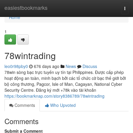
Home
easiestbookmarks
Togg
navi
Home
1
78wintrading
leo0r98pby0
676 days ago
News
Discuss
78win sòng bạc trực tuyến uy tín tại Philippines. Được cấp phép
hoạt động an toàn, minh bạch bởi các tổ chức cờ bạc thế giới bởi
bộ công thương, Pagcor, Isle of Man, Cagayan, National Cyber
Security Centre. Đăng ký mới +78k vào tài khoản
https://bookmarknap.com/story8386789/78wintrading
Comments
Who Upvoted
Comments
Submit a Comment