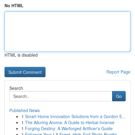
No HTML
HTML is disabled
Report Page
Search
Go
Published News
1
Smart Home Innovation Solutions from a Gordon E...
1
The Alluring Aroma: A Guide to Herbal Incense
1
Forging Destiny: A Warforged Artificer's Guide
1
Enhance Your LA Event: High-End Photo Booths