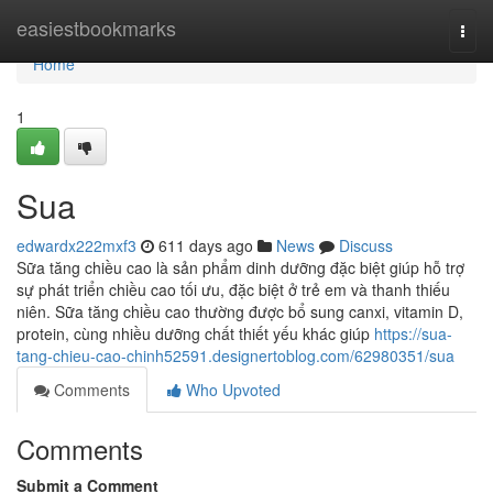
Home
easiestbookmarks
Togg
navi
Home
1
Sua
edwardx222mxf3
611 days ago
News
Discuss
Sữa tăng chiều cao là sản phẩm dinh dưỡng đặc biệt giúp hỗ trợ
sự phát triển chiều cao tối ưu, đặc biệt ở trẻ em và thanh thiếu
niên. Sữa tăng chiều cao thường được bổ sung canxi, vitamin D,
protein, cùng nhiều dưỡng chất thiết yếu khác giúp
https://sua-
tang-chieu-cao-chinh52591.designertoblog.com/62980351/sua
Comments
Who Upvoted
Comments
Submit a Comment