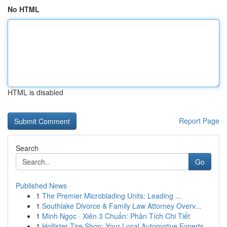
No HTML
HTML is disabled
Report Page
Search
Go
Published News
1
The Premier Microblading Units: Leading ...
1
Southlake Divorce & Family Law Attorney Overv...
1
Minh Ngọc · Xiên 3 Chuẩn: Phân Tích Chi Tiết
1
Hollister Tire Shop: Your Local Automotive Experts