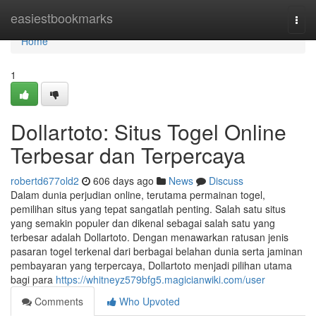
Home
easiestbookmarks
Togg
navi
Home
1
Dollartoto: Situs Togel Online
Terbesar dan Terpercaya
robertd677old2
606 days ago
News
Discuss
Dalam dunia perjudian online, terutama permainan togel,
pemilihan situs yang tepat sangatlah penting. Salah satu situs
yang semakin populer dan dikenal sebagai salah satu yang
terbesar adalah Dollartoto. Dengan menawarkan ratusan jenis
pasaran togel terkenal dari berbagai belahan dunia serta jaminan
pembayaran yang terpercaya, Dollartoto menjadi pilihan utama
bagi para
https://whitneyz579bfg5.magicianwiki.com/user
Comments
Who Upvoted