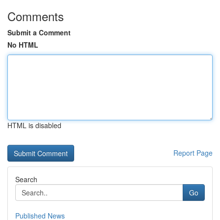
Comments
Submit a Comment
No HTML
HTML is disabled
Report Page
Search
Go
Published News