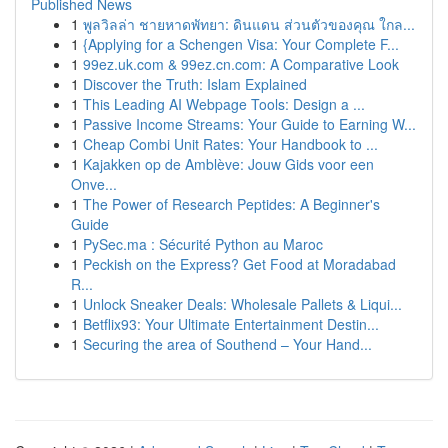
Published News
1
พูลวิลล่า ชายหาดพัทยา: ดินแดน ส่วนตัวของคุณ ใกล...
1
{Applying for a Schengen Visa: Your Complete F...
1
99ez.uk.com & 99ez.cn.com: A Comparative Look
1
Discover the Truth: Islam Explained
1
This Leading AI Webpage Tools: Design a ...
1
Passive Income Streams: Your Guide to Earning W...
1
Cheap Combi Unit Rates: Your Handbook to ...
1
Kajakken op de Amblève: Jouw Gids voor een
Onve...
1
The Power of Research Peptides: A Beginner's
Guide
1
PySec.ma : Sécurité Python au Maroc
1
Peckish on the Express? Get Food at Moradabad
R...
1
Unlock Sneaker Deals: Wholesale Pallets & Liqui...
1
Betflix93: Your Ultimate Entertainment Destin...
1
Securing the area of Southend – Your Hand...