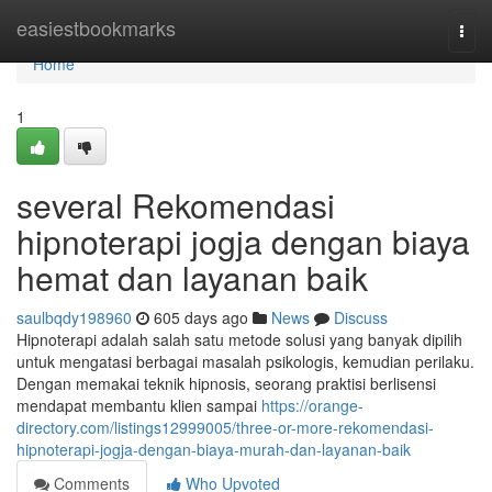
Home
easiestbookmarks
Togg
navi
Home
1
several Rekomendasi
hipnoterapi jogja dengan biaya
hemat dan layanan baik
saulbqdy198960
605 days ago
News
Discuss
Hipnoterapi adalah salah satu metode solusi yang banyak dipilih
untuk mengatasi berbagai masalah psikologis, kemudian perilaku.
Dengan memakai teknik hipnosis, seorang praktisi berlisensi
mendapat membantu klien sampai
https://orange-
directory.com/listings12999005/three-or-more-rekomendasi-
hipnoterapi-jogja-dengan-biaya-murah-dan-layanan-baik
Comments
Who Upvoted