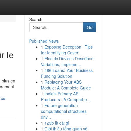
Search
Go
Published News
1
Exposing Deception : Tips
r le
for Identifying Cover...
1
Electric Devices Described:
Variations, Impleme...
1
486 Loans: Your Business
Funding Solution
 plus en
1
Replacing Your ABS
ièrement
Module: A Complete Guide
1
India's Primary API
rce-
Producers : A Comprehe...
1
Future generation
computational structures
driv...
1
123b là cái gì
1
Giới thiệu tổng quan về