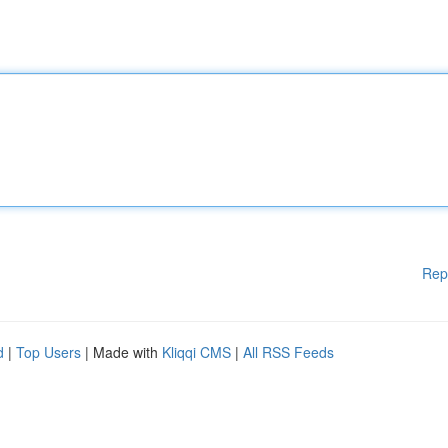
Rep
d
|
Top Users
| Made with
Kliqqi CMS
|
All RSS Feeds