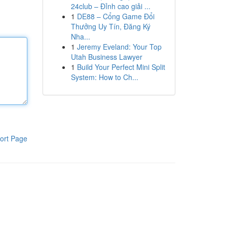
24club – Đỉnh cao giải ...
1
DE88 – Cổng Game Đổi
Thưởng Uy Tín, Đăng Ký
Nha...
1
Jeremy Eveland: Your Top
Utah Business Lawyer
1
Build Your Perfect Mini Split
System: How to Ch...
ort Page