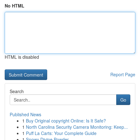
No HTML
HTML is disabled
Report Page
Search
Go
Published News
1
Buy Original copyright Online: Is It Safe?
1
North Carolina Security Camera Monitoring: Keep...
1
Puff La Carts: Your Complete Guide
1
Snowy Divine Powder