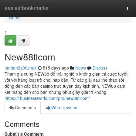
Home
easiestbookmarks
Togg
navi
Home
1
New88tlcom
nathan3z96zhp4
515 days ago
News
Discuss
Tham gia cùng NEW88 để trải nghiệm không gian cá cược tuyệt
vời với hàng loạt trò chơi hấp dẫn. Từ các giải đấu thể thao sôi
động đến các bàn casino trực tuyến đầy kịch tính, NEW88 cam
kết mang đến cho bạn những phút giây giải trí không
https://1businessworld.com/pro/new88tlcom/
Comments
Who Upvoted
Comments
Submit a Comment