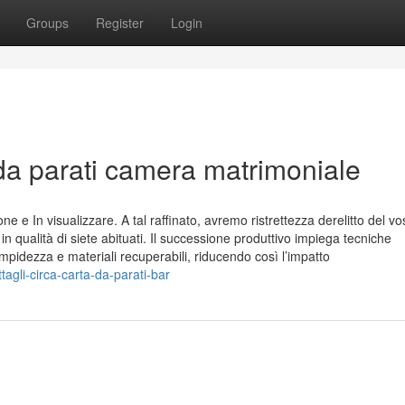
Groups
Register
Login
 da parati camera matrimoniale
one e In visualizzare. A tal raffinato, avremo ristrettezza derelitto del vo
 qualità di siete abituati. Il successione produttivo impiega tecniche
limpidezza e materiali recuperabili, riducendo così l’impatto
agli-circa-carta-da-parati-bar