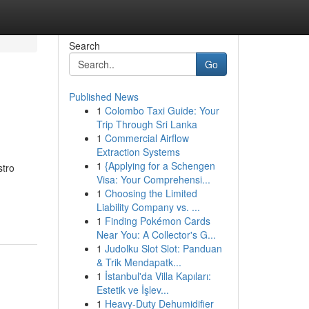
Search
Go
Published News
1
Colombo Taxi Guide: Your
Trip Through Sri Lanka
1
Commercial Airflow
Extraction Systems
1
{Applying for a Schengen
stro
Visa: Your Comprehensi...
1
Choosing the Limited
Liability Company vs. ...
1
Finding Pokémon Cards
Near You: A Collector's G...
1
Judolku Slot Slot: Panduan
& Trik Mendapatk...
1
İstanbul'da Villa Kapıları:
Estetik ve İşlev...
1
Heavy-Duty Dehumidifier