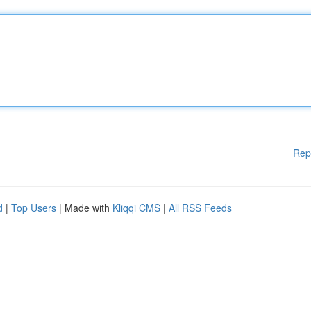
Rep
d
|
Top Users
| Made with
Kliqqi CMS
|
All RSS Feeds