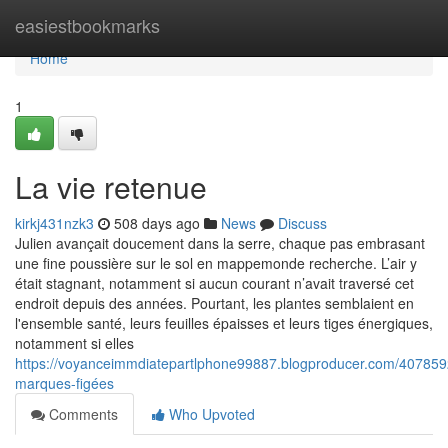
Home
easiestbookmarks
Home
1
La vie retenue
kirkj431nzk3
508 days ago
News
Discuss
Julien avançait doucement dans la serre, chaque pas embrasant
une fine poussière sur le sol en mappemonde recherche. L’air y
était stagnant, notamment si aucun courant n’avait traversé cet
endroit depuis des années. Pourtant, les plantes semblaient en
l'ensemble santé, leurs feuilles épaisses et leurs tiges énergiques,
notamment si elles
https://voyanceimmdiatepartlphone99887.blogproducer.com/407859
marques-figées
Comments
Who Upvoted