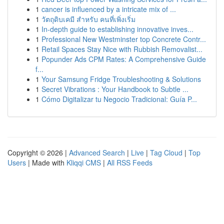
1
cancer is influenced by a intricate mix of ...
1
วัตถุดิบเคมี สำหรับ คนที่เพิ่งเริ่ม
1
In-depth guide to establishing innovative inves...
1
Professional New Westminster top Concrete Contr...
1
Retail Spaces Stay Nice with Rubbish Removalist...
1
Popunder Ads CPM Rates: A Comprehensive Guide
f...
1
Your Samsung Fridge Troubleshooting & Solutions
1
Secret Vibrations : Your Handbook to Subtle ...
1
Cómo Digitalizar tu Negocio Tradicional: Guía P...
Copyright © 2026 |
Advanced Search
|
Live
|
Tag Cloud
|
Top
Users
| Made with
Kliqqi CMS
|
All RSS Feeds