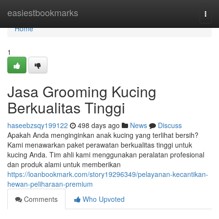
Home
easiestbookmarks
Togg
navi
Home
1
Jasa Grooming Kucing
Berkualitas Tinggi
haseebzsqy199122
498 days ago
News
Discuss
Apakah Anda menginginkan anak kucing yang terlihat bersih?
Kami menawarkan paket perawatan berkualitas tinggi untuk
kucing Anda. Tim ahli kami menggunakan peralatan profesional
dan produk alami untuk memberikan
https://loanbookmark.com/story19296349/pelayanan-kecantikan-
hewan-peliharaan-premium
Comments
Who Upvoted