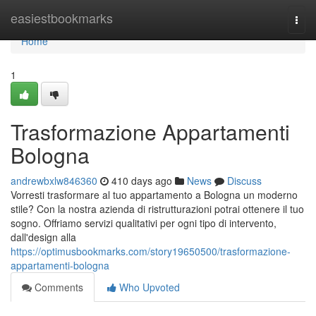
Home
easiestbookmarks
Togg
navi
Home
1
Trasformazione Appartamenti
Bologna
andrewbxlw846360
410 days ago
News
Discuss
Vorresti trasformare al tuo appartamento a Bologna un moderno
stile? Con la nostra azienda di ristrutturazioni potrai ottenere il tuo
sogno. Offriamo servizi qualitativi per ogni tipo di intervento,
dall'design alla
https://optimusbookmarks.com/story19650500/trasformazione-
appartamenti-bologna
Comments
Who Upvoted