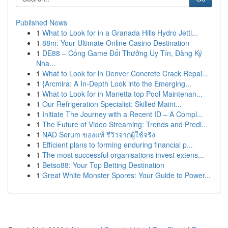
Published News
1
What to Look for in a Granada Hills Hydro Jetti...
1
88m: Your Ultimate Online Casino Destination
1
DE88 – Cổng Game Đổi Thưởng Uy Tín, Đăng Ký
Nha...
1
What to Look for in Denver Concrete Crack Repai...
1
{Arcmira: A In-Depth Look into the Emerging...
1
What to Look for in Marietta top Pool Maintenan...
1
Our Refrigeration Specialist: Skilled Maint...
1
Initiate The Journey with a Recent ID – A Compl...
1
The Future of Video Streaming: Trends and Predi...
1
NAD Serum ของแท้ รีวิวจากผู้ใช้จริง
1
Efficient plans to forming enduring financial p...
1
The most successful organisations invest extens...
1
Betso88: Your Top Betting Destination
1
Great White Monster Spores: Your Guide to Power...