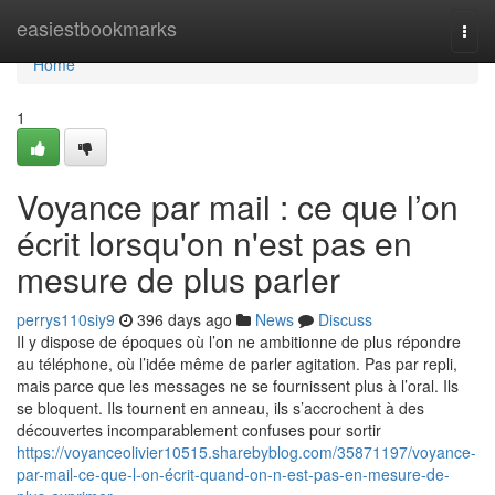
Home
easiestbookmarks
Togg
navi
Home
1
Voyance par mail : ce que l’on
écrit lorsqu'on n'est pas en
mesure de plus parler
perrys110siy9
396 days ago
News
Discuss
Il y dispose de époques où l’on ne ambitionne de plus répondre
au téléphone, où l’idée même de parler agitation. Pas par repli,
mais parce que les messages ne se fournissent plus à l’oral. Ils
se bloquent. Ils tournent en anneau, ils s’accrochent à des
découvertes incomparablement confuses pour sortir
https://voyanceolivier10515.sharebyblog.com/35871197/voyance-
par-mail-ce-que-l-on-écrit-quand-on-n-est-pas-en-mesure-de-