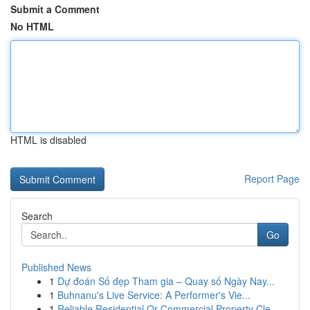
Submit a Comment
No HTML
HTML is disabled
Report Page
Search
Go
Published News
1
Dự đoán Số đẹp Tham gia – Quay số Ngày Nay...
1
Buhnanu's Live Service: A Performer's Vie...
1
Reliable Residential Or Commercial Property Cle...