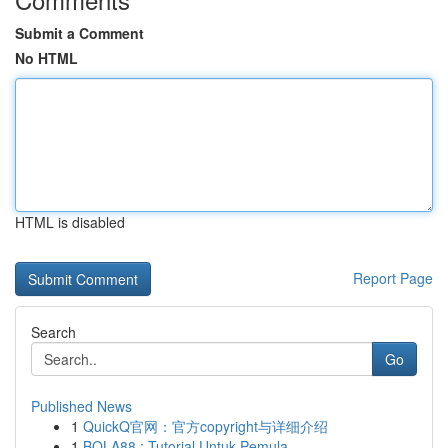
Submit a Comment
No HTML
HTML is disabled
Report Page
Search
Go
Published News
1
QuickQ官网：官方copyright与详细介绍
1
BOLA88 : Tutorial Untuk Pemula