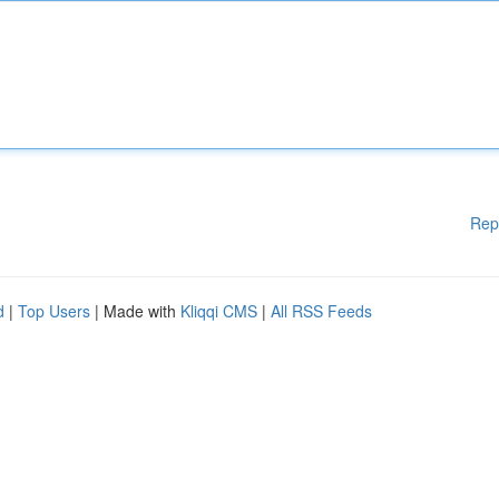
Rep
d
|
Top Users
| Made with
Kliqqi CMS
|
All RSS Feeds