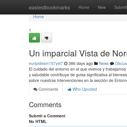
Home
easiestbookmarks
Home
New
Submit
Home
1
Un imparcial Vista de No
euripidesm157yel7
386 days ago
News
Discus
El cuidado del entorno en el que vivimos y trabajamo
y saludable contribuye de guisa significativa al biene
sobre nuestras intervenciones en la sección de Entor
Comments
Who Upvoted
Comments
Submit a Comment
No HTML