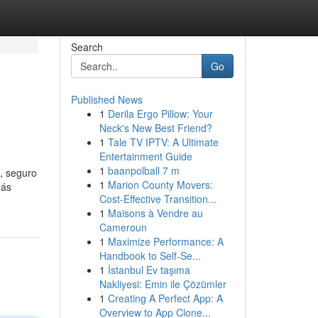
Search
Go
Published News
1
Derila Ergo Pillow: Your
Neck's New Best Friend?
1
Tale TV IPTV: A Ultimate
Entertainment Guide
1
baanpolball 7 m
, seguro
1
Marion County Movers:
más
Cost-Effective Transition...
1
Maisons à Vendre au
Cameroun
1
Maximize Performance: A
Handbook to Self-Se...
1
İstanbul Ev taşıma
Nakliyesi: Emin ile Çözümler
1
Creating A Perfect App: A
Overview to App Clone...