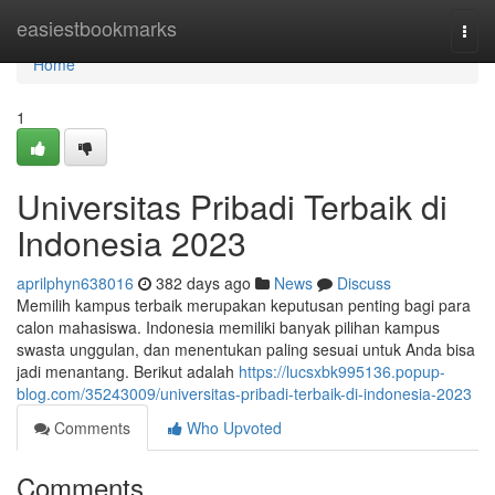
Home
easiestbookmarks
Togg
navi
Home
1
Universitas Pribadi Terbaik di
Indonesia 2023
aprilphyn638016
382 days ago
News
Discuss
Memilih kampus terbaik merupakan keputusan penting bagi para
calon mahasiswa. Indonesia memiliki banyak pilihan kampus
swasta unggulan, dan menentukan paling sesuai untuk Anda bisa
jadi menantang. Berikut adalah
https://lucsxbk995136.popup-
blog.com/35243009/universitas-pribadi-terbaik-di-indonesia-2023
Comments
Who Upvoted
Comments