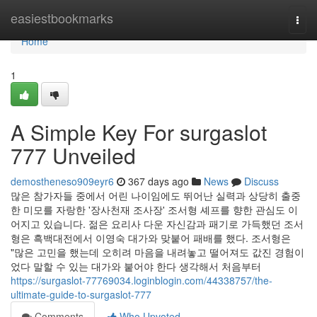
Home
easiestbookmarks
Togg
navi
Home
1
A Simple Key For surgaslot
777 Unveiled
demostheneso909eyr6
367 days ago
News
Discuss
많은 참가자들 중에서 어린 나이임에도 뛰어난 실력과 상당히 출중
한 미모를 자랑한 '장사천재 조사장' 조서형 셰프를 향한 관심도 이
어지고 있습니다. 젊은 요리사 다운 자신감과 패기로 가득했던 조서
형은 흑백대전에서 이영숙 대가와 맞붙어 패배를 했다. 조서형은
"많은 고민을 했는데 오히려 마음을 내려놓고 떨어져도 값진 경험이
었다 말할 수 있는 대가와 붙어야 한다 생각해서 처음부터
https://surgaslot-77769034.loginblogin.com/44338757/the-
ultimate-guide-to-surgaslot-777
Comments
Who Upvoted