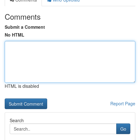
Comments
Submit a Comment
No HTML
HTML is disabled
Report Page
Search
Go