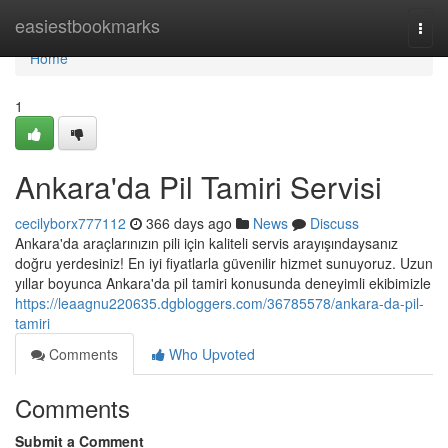
Home
easiestbookmarks
Togg
navi
Home
1
Ankara'da Pil Tamiri Servisi
cecilyborx777112
366 days ago
News
Discuss
Ankara'da araçlarınızın pili için kaliteli servis arayışındaysanız
doğru yerdesiniz! En iyi fiyatlarla güvenilir hizmet sunuyoruz. Uzun
yıllar boyunca Ankara'da pil tamiri konusunda deneyimli ekibimizle
https://leaagnu220635.dgbloggers.com/36785578/ankara-da-pil-
tamiri
Comments
Who Upvoted
Comments
Submit a Comment