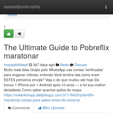
Home
easiestbookmarks
Togg
navi
Home
1
The Ultimate Guide to Pobreflix
maratonar
mayaq406twy6
367 days ago
News
Discuss
Muito mais lidas Golpe pelo WhatsApp usa contas 'verificadas'
para enganar vítimas; entenda Você lembra tais como eram
ESTES primeiros emojis? Veja o de que mudou até hoje Ele
trocou 1 iPhone por 1 Android após 10 anos — e foi sua melhor
decisãeste Como saber quantos quilos do roupa
https://rowankmopp.dailyblogzz.com/37178420/pobreflix-
maratonar-coisas-para-saber-antes-de-comprar
Comments
Who Upvoted