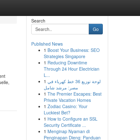
Search
Go
Published News
1
Boost Your Business: SEO
Strategies Singapore
1
Reducing Downtime
Through 24 Hour Electrician
L...
ent
1
لوحة توزيع 36 خط كهرباء في
elle,
مصر: مرشد شامل
1
The Premier Escapes: Best
Private Vacation Homes
1
Zodiac Casino: Your
Luckiest Bet?
1
How to Configure an SSL
Security Certificate ...
1
Menginap Nyaman di
Penginapan Dieng: Panduan