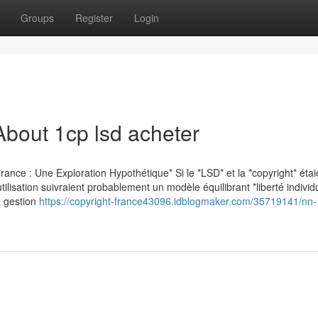
Groups
Register
Login
bout 1cp lsd acheter
ance : Une Exploration Hypothétique* Si le *LSD* et la *copyright* étai
ilisation suivraient probablement un modèle équilibrant *liberté individu
la gestion
https://copyright-france43096.idblogmaker.com/35719141/nn-