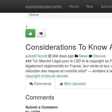
Home
easiestbookmarks
Home
New
Submit
Home
1
Considerations To Know A
jackq876coz9
366 days ago
News
Discuss
### *Un Marché Légal pour le LSD et la copyright en Fr
légalement réglementés en France, leur vente et leur ut
réduction des risques et contrôle strict* — similaire à 
copyright-molecule-secrets
Comments
Who Upvoted
Comments
Submit a Comment