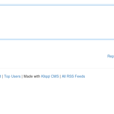
Rep
d
|
Top Users
| Made with
Kliqqi CMS
|
All RSS Feeds