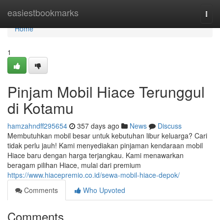
Home
easiestbookmarks
Togg
navi
Home
1
Pinjam Mobil Hiace Terunggul
di Kotamu
hamzahndff295654
357 days ago
News
Discuss
Membutuhkan mobil besar untuk kebutuhan libur keluarga? Cari
tidak perlu jauh! Kami menyediakan pinjaman kendaraan mobil
Hiace baru dengan harga terjangkau. Kami menawarkan
beragam pilihan Hiace, mulai dari premium
https://www.hiacepremio.co.id/sewa-mobil-hiace-depok/
Comments
Who Upvoted
Comments