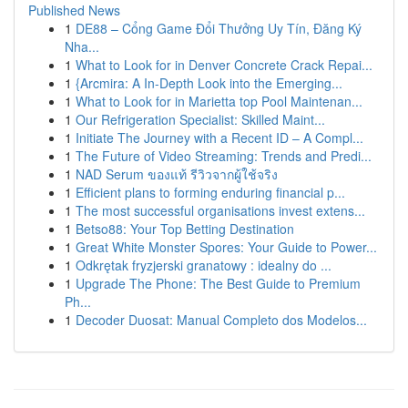
Published News
1
DE88 – Cổng Game Đổi Thưởng Uy Tín, Đăng Ký
Nha...
1
What to Look for in Denver Concrete Crack Repai...
1
{Arcmira: A In-Depth Look into the Emerging...
1
What to Look for in Marietta top Pool Maintenan...
1
Our Refrigeration Specialist: Skilled Maint...
1
Initiate The Journey with a Recent ID – A Compl...
1
The Future of Video Streaming: Trends and Predi...
1
NAD Serum ของแท้ รีวิวจากผู้ใช้จริง
1
Efficient plans to forming enduring financial p...
1
The most successful organisations invest extens...
1
Betso88: Your Top Betting Destination
1
Great White Monster Spores: Your Guide to Power...
1
Odkrętak fryzjerski granatowy : idealny do ...
1
Upgrade The Phone: The Best Guide to Premium
Ph...
1
Decoder Duosat: Manual Completo dos Modelos...