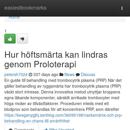
Home
easiestbookmarks
Togg
navi
Home
1
Hur höftsmärta kan lindras
genom Proloterapi
petersh7024
337 days ago
News
Discuss
En guide till behandling med trombocytrik plasma (PRP) När det
gäller behandling av ryggsmärta har trombocytrik plasma (PRP)
väckt stort intresse. Denna innovativa metod utnyttjar kroppens
egna läkande komponenter, särskilt anrikade trombocyter med
höga nivåer av tillväxtfaktorer. Proceduren inleds med ett
blodprov som behandlas för att koncentrera PRP, som därefter
https://keeganygjhj.ssnblog.com/36095198/nacksmärta-och-prp-
behandling-en-chans-till-smärtfrihet
Comments
Who Upvoted