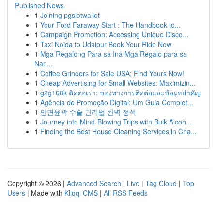
Published News
1
Joining pgslotwallet
1
Your Ford Faraway Start : The Handbook to...
1
Campaign Promotion: Accessing Unique Disco...
1
Taxi Noida to Udaipur Book Your Ride Now
1
Mga Regalong Para sa Ina Mga Regalo para sa
Nan...
1
Coffee Grinders for Sale USA: Find Yours Now!
1
Cheap Advertising for Small Websites: Maximizin...
1
g2g168k ติดต่อเรา: ช่องทางการติดต่อและข้อมูลสำคัญ
1
Agência de Promoção Digital: Um Guia Complet...
1
안면윤곽 수술 관리법 완벽 정석
1
Journey into Mind-Blowing Trips with Bulk Alcoh...
1
Finding the Best House Cleaning Services in Cha...
Copyright © 2026 |
Advanced Search
|
Live
|
Tag Cloud
|
Top
Users
| Made with
Kliqqi CMS
|
All RSS Feeds