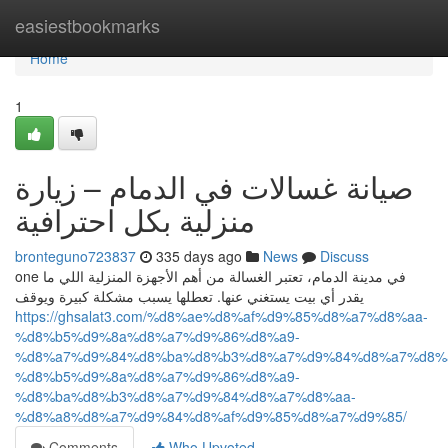
Home
easiestbookmarks
Home
1
صيانة غسالات في الدمام – زيارة
منزلية بكل احترافية
bronteguno723837
335 days ago
News
Discuss
one في مدينة الدمام، تعتبر الغسالة من أهم الأجهزة المنزلية اللي ما
يقدر أي بيت يستغني عنها. تعطلها يسبب مشكلة كبيرة ويوقف
https://ghsalat3.com/%d8%ae%d8%af%d9%85%d8%a7%d8%aa-
%d8%b5%d9%8a%d8%a7%d9%86%d8%a9-
%d8%a7%d9%84%d8%ba%d8%b3%d8%a7%d9%84%d8%a7%d8%a
%d8%b5%d9%8a%d8%a7%d9%86%d8%a9-
%d8%ba%d8%b3%d8%a7%d9%84%d8%a7%d8%aa-
%d8%a8%d8%a7%d9%84%d8%af%d9%85%d8%a7%d9%85/
Comments
Who Upvoted