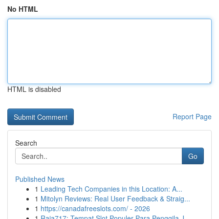
No HTML
HTML is disabled
Report Page
Search
Go
Published News
1
Leading Tech Companies in this Location: A...
1
Mitolyn Reviews: Real User Feedback & Straig...
1
https://canadafreeslots.com/ - 2026
1
Raja717: Tempat Slot Populer Para Penggila J...