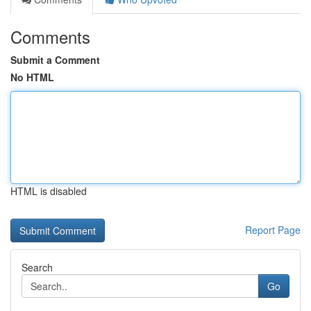
Comments
Submit a Comment
No HTML
HTML is disabled
Report Page
Search
Go