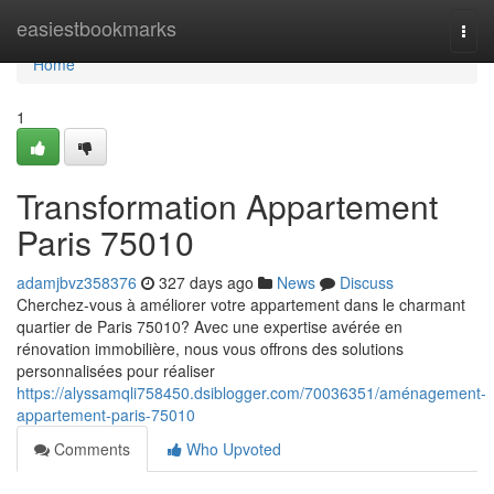
Home
easiestbookmarks
Togg
navi
Home
1
Transformation Appartement
Paris 75010
adamjbvz358376
327 days ago
News
Discuss
Cherchez-vous à améliorer votre appartement dans le charmant
quartier de Paris 75010? Avec une expertise avérée en
rénovation immobilière, nous vous offrons des solutions
personnalisées pour réaliser
https://alyssamqli758450.dsiblogger.com/70036351/aménagement-
appartement-paris-75010
Comments
Who Upvoted