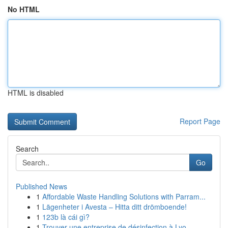
No HTML
HTML is disabled
Report Page
Search
Go
Published News
1
Affordable Waste Handling Solutions with Parram...
1
Lägenheter i Avesta – Hitta ditt drömboende!
1
123b là cái gì?
1
Trouver une entreprise de désinfection à Lyo...