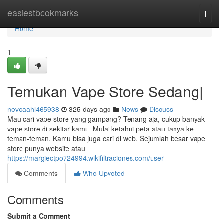
Home
easiestbookmarks
Togg
navi
Home
1
Temukan Vape Store Sedang|
neveaahl465938
325 days ago
News
Discuss
Mau cari vape store yang gampang? Tenang aja, cukup banyak
vape store di sekitar kamu. Mulai ketahui peta atau tanya ke
teman-teman. Kamu bisa juga cari di web. Sejumlah besar vape
store punya website atau
https://margiectpo724994.wikifiltraciones.com/user
Comments
Who Upvoted
Comments
Submit a Comment