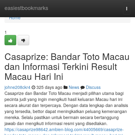
Home
easiestbookmarks
Togg
navi
Home
1
Casaprize: Bandar Toto Macau
dan Informasi Terkini Result
Macau Hari Ini
johne208ckr4
325 days ago
News
Discuss
Casaprize dan Bandar Toto Macau menjadi pilihan utama bagi
pecinta judi yang ingin mengikuti hasil keluaran Macau hari ini
secara akurat dan terpercaya. Dengan data lengkap dan analisis
yang tersedia, bettor dapat meningkatkan peluang kemenangan
mereka. Selalu pastikan untuk bermain secara bertanggung
jawab dan mengikuti informasi resmi yang disediakan.
https://casaprize98642.ambien-blog.com/44005669/casaprize-