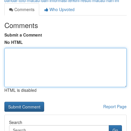
bandar-toto-macau-dan-informasi-terkini-result-macau-hari-ini
Comments
Who Upvoted
Comments
Submit a Comment
No HTML
HTML is disabled
Report Page
Search
Go