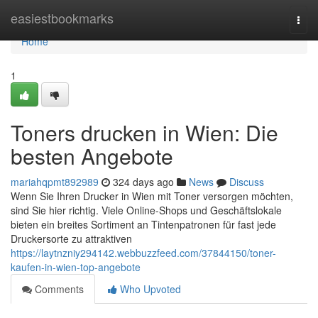
Home
easiestbookmarks
Togg
navi
Home
1
Toners drucken in Wien: Die
besten Angebote
mariahqpmt892989
324 days ago
News
Discuss
Wenn Sie Ihren Drucker in Wien mit Toner versorgen möchten,
sind Sie hier richtig. Viele Online-Shops und Geschäftslokale
bieten ein breites Sortiment an Tintenpatronen für fast jede
Druckersorte zu attraktiven
https://laytnzniy294142.webbuzzfeed.com/37844150/toner-
kaufen-in-wien-top-angebote
Comments
Who Upvoted