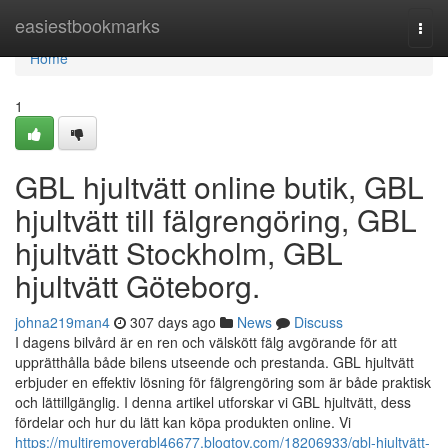
Home
easiestbookmarks
Togg
navi
Home
1
GBL hjultvätt online butik, GBL
hjultvätt till fälgrengöring, GBL
hjultvätt Stockholm, GBL
hjultvätt Göteborg.
johna219man4
307 days ago
News
Discuss
I dagens bilvård är en ren och välskött fälg avgörande för att
upprätthålla både bilens utseende och prestanda. GBL hjultvätt
erbjuder en effektiv lösning för fälgrengöring som är både praktisk
och lättillgänglig. I denna artikel utforskar vi GBL hjultvätt, dess
fördelar och hur du lätt kan köpa produkten online. Vi
https://multiremovergbl46677.blogtov.com/18206933/gbl-hjultvätt-