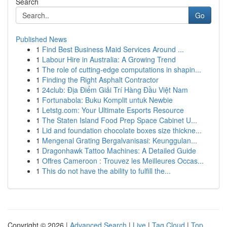
Search
Go
Published News
1
Find Best Business Maid Services Around ...
1
Labour Hire in Australia: A Growing Trend
1
The role of cutting-edge computations in shapin...
1
Finding the Right Asphalt Contractor
1
24club: Địa Điểm Giải Trí Hàng Đầu Việt Nam
1
Fortunabola: Buku Komplit untuk Newbie
1
Letstg.com: Your Ultimate Esports Resource
1
The Staten Island Food Prep Space Cabinet U...
1
Lid and foundation chocolate boxes size thickne...
1
Mengenal Grating Bergalvanisasi: Keunggulan...
1
Dragonhawk Tattoo Machines: A Detailed Guide
1
Offres Cameroon : Trouvez les Meilleures Occas...
1
This do not have the ability to fulfill the...
Copyright © 2026 |
Advanced Search
|
Live
|
Tag Cloud
|
Top