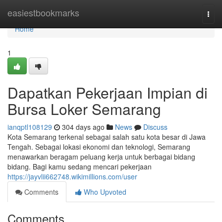
Home
easiestbookmarks
Togg
navi
Home
1
Dapatkan Pekerjaan Impian di
Bursa Loker Semarang
ianqptl108129
304 days ago
News
Discuss
Kota Semarang terkenal sebagai salah satu kota besar di Jawa
Tengah. Sebagai lokasi ekonomi dan teknologi, Semarang
menawarkan beragam peluang kerja untuk berbagai bidang
bidang. Bagi kamu sedang mencari pekerjaan
https://jayvlii662748.wikimillions.com/user
Comments
Who Upvoted
Comments