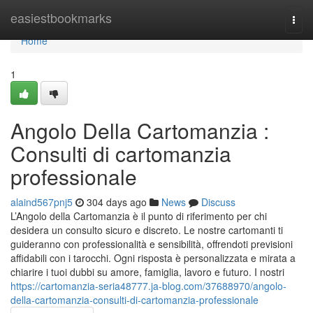
Home
easiestbookmarks
Togg
navi
Home
1
Angolo Della Cartomanzia :
Consulti di cartomanzia
professionale
alaind567pnj5
304 days ago
News
Discuss
L’Angolo della Cartomanzia è il punto di riferimento per chi
desidera un consulto sicuro e discreto. Le nostre cartomanti ti
guideranno con professionalità e sensibilità, offrendoti previsioni
affidabili con i tarocchi. Ogni risposta è personalizzata e mirata a
chiarire i tuoi dubbi su amore, famiglia, lavoro e futuro. I nostri
https://cartomanzia-seria48777.ja-blog.com/37688970/angolo-
della-cartomanzia-consulti-di-cartomanzia-professionale