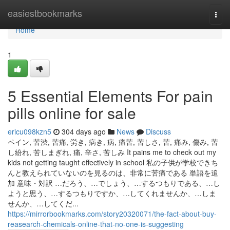
Home
easiestbookmarks
Togg
navi
Home
1
5 Essential Elements For pain
pills online for sale
ericu098kzn5
304 days ago
News
Discuss
ペイン, 苦渋, 苦痛, 労き, 病き, 病, 痛苦, 苦しさ, 苦, 痛み, 傷み, 苦
し紛れ, 苦しまぎれ, 痛, 辛さ, 苦しみ It pains me to check out my
kids not getting taught effectively in school 私の子供が学校できち
んと教えられていないのを見るのは、非常に苦痛である 単語を追
加 意味・対訳 …だろう、…でしょう、…するつもりである、…し
ようと思う、…するつもりですか、…してくれませんか、…しま
せんか、…してくだ...
https://mirrorbookmarks.com/story20320071/the-fact-about-buy-
reasearch-chemicals-online-that-no-one-is-suggesting