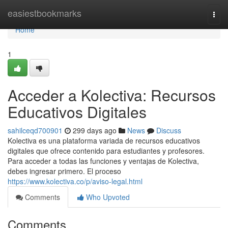
Home
easiestbookmarks
Togg
navi
Home
1
Acceder a Kolectiva: Recursos
Educativos Digitales
sahilceqd700901
299 days ago
News
Discuss
Kolectiva es una plataforma variada de recursos educativos
digitales que ofrece contenido para estudiantes y profesores.
Para acceder a todas las funciones y ventajas de Kolectiva,
debes ingresar primero. El proceso
https://www.kolectiva.co/p/aviso-legal.html
Comments
Who Upvoted
Comments