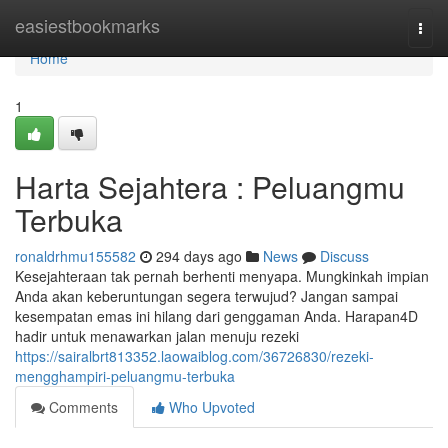
Home
easiestbookmarks
Togg
navi
Home
1
Harta Sejahtera : Peluangmu
Terbuka
ronaldrhmu155582
294 days ago
News
Discuss
Kesejahteraan tak pernah berhenti menyapa. Mungkinkah impian
Anda akan keberuntungan segera terwujud? Jangan sampai
kesempatan emas ini hilang dari genggaman Anda. Harapan4D
hadir untuk menawarkan jalan menuju rezeki
https://sairalbrt813352.laowaiblog.com/36726830/rezeki-
mengghampiri-peluangmu-terbuka
Comments
Who Upvoted