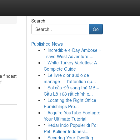
Search
Go
Published News
1
Incredible 4-Day Amboseli-
Tsavo West Adventure ...
1
White Turkey Varieties: A
Complete Guide
1
Le livre d'or audio de
e findest
mariage — l'attention qu...
f
1
Soi cầu Đề song thủ MB –
Cầu Lô 168 rất chính x...
1
Locating the Right Office
Furnishings Pro...
1
Acquire YouTube Footage:
Your Ultimate Tutorial
1
Kedai Indo Populer di Poi
Pet: Kuliner Indonesi...
1
Securing Your Dwelling :