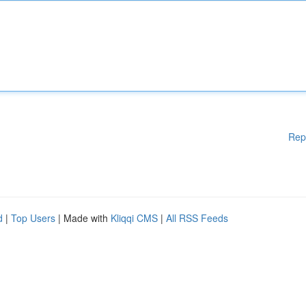
Rep
d
|
Top Users
| Made with
Kliqqi CMS
|
All RSS Feeds