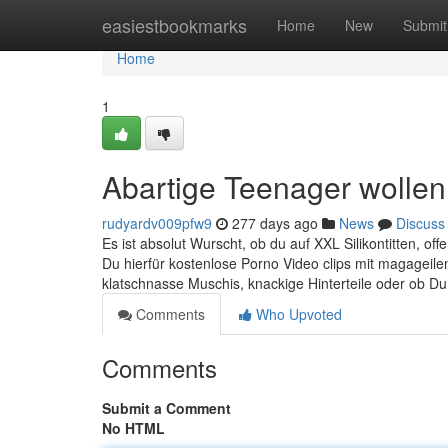
Home
easiestbookmarks
Home
New
Submit
Home
1
Abartige Teenager wollen
rudyardv009pfw9
277 days ago
News
Discuss
Es ist absolut Wurscht, ob du auf XXL Silikontitten, o
Du hierfür kostenlose Porno Video clips mit magageil
klatschnasse Muschis, knackige Hinterteile oder ob Du
Comments
Who Upvoted
Comments
Submit a Comment
No HTML