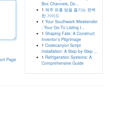
Box Channels, Do...
1
제주 유흥 밤을 즐기는 완벽
한 가이드
1
Your Southwark Weekender
: Your Go-To Listing t...
1
Shaping Fate: A Construct
Inventor’s Pilgrimage
1
Codecanyon Script
Installation: A Step-by-Step ...
1
Refrigeration Systems: A
ort Page
Comprehensive Guide