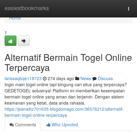
Home
easiestbookmarks
Togg
navi
Home
1
Alternatif Bermain Togel Online
Terpercaya
larissaqbqe118723
274 days ago
News
Discuss
Ingin main togel online tapi bingung cari situs yang terpercaya?
GEDETOGEL solusinya! Platform ini memberikan kesempatan
bermain togel online yang aman dan terjamin. Dengan sistem
keamanan yang ketat, data anda rahasia.
https://jeanaihz701635.blogdomago.com/36576212/alternatif-
bermain-togel-online-terpercaya
Comments
Who Upvoted