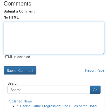
Comments
Submit a Comment
No HTML
HTML is disabled
Report Page
Search
Go
Published News
1
Racing Game Progression: The Rules of the Road