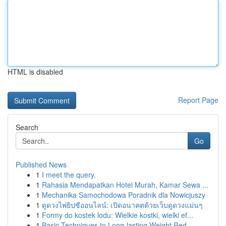
HTML is disabled
Report Page
Search
Go
Published News
1
I meet the query.
1
Rahasia Mendapatkan Hotel Murah, Kamar Sewa ...
1
Mechanika Samochodowa Poradnik dla Nowicjuszy
1
ดูดวงไพ่ยิปซีออนไลน์: เปิดอนาคตด้วยเว็บดูดวงแม่นๆ
1
Formy do kostek lodu: Wielkie kostki, wielki ef...
1
Basic Techniques to Long-lasting Weight Red...