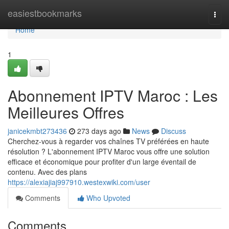
Home
easiestbookmarks
Togg
navi
Home
1
Abonnement IPTV Maroc : Les
Meilleures Offres
janicekmbt273436
273 days ago
News
Discuss
Cherchez-vous à regarder vos chaînes TV préférées en haute
résolution ? L'abonnement IPTV Maroc vous offre une solution
efficace et économique pour profiter d'un large éventail de
contenu. Avec des plans
https://alexiajiaj997910.westexwiki.com/user
Comments
Who Upvoted
Comments