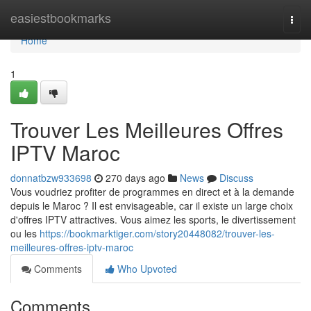
Home
easiestbookmarks
Togg
navi
Home
1
Trouver Les Meilleures Offres
IPTV Maroc
donnatbzw933698
270 days ago
News
Discuss
Vous voudriez profiter de programmes en direct et à la demande
depuis le Maroc ? Il est envisageable, car il existe un large choix
d'offres IPTV attractives. Vous aimez les sports, le divertissement
ou les
https://bookmarktiger.com/story20448082/trouver-les-
meilleures-offres-iptv-maroc
Comments
Who Upvoted
Comments