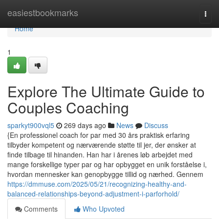
Home
easiestbookmarks
Togg
navi
Home
1
Explore The Ultimate Guide to
Couples Coaching
sparkyt900vql5
269 days ago
News
Discuss
{En professionel coach for par med 30 års praktisk erfaring
tilbyder kompetent og nærværende støtte til jer, der ønsker at
finde tilbage til hinanden. Han har i årenes løb arbejdet med
mange forskellige typer par og har opbygget en unik forståelse i,
hvordan mennesker kan genopbygge tillid og nærhed. Gennem
https://dmmuse.com/2025/05/21/recognizing-healthy-and-
balanced-relationships-beyond-adjustment-i-parforhold/
Comments
Who Upvoted