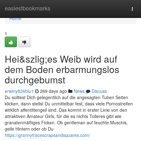
Home
easiestbookmarks
Togg
navi
Home
1
Hei&szlig;es Weib wird auf
dem Boden erbarmungslos
durchgebumst
erwiny826blu1
269 days ago
News
Discuss
Du solltest Dich gelegentlich auf die angesagten Tuben Seiten
klicken, dann stellst Du unmittelbar fest, dass viele Pornostreifen
wirklich affentittengeil sind. Das kommt in erster Linie von den
attraktiven Amateur Girls, für die es nichts Tolleres gibt wie
granatenmäßiges Ficken. Ob gentleman auf feuchte Muschis,
geile Hintern oder ob Du
https://grannytracescrapsandsquares.com/