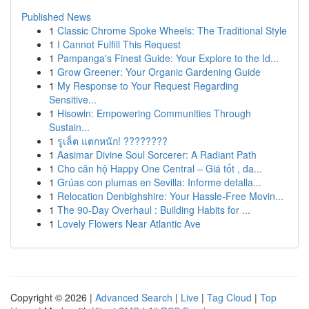
Published News
1
Classic Chrome Spoke Wheels: The Traditional Style
1
I Cannot Fulfill This Request
1
Pampanga's Finest Guide: Your Explore to the Id...
1
Grow Greener: Your Organic Gardening Guide
1
My Response to Your Request Regarding
Sensitive...
1
Hisowin: Empowering Communities Through
Sustain...
1
รูเล็ต แตกหนัก! ????????
1
Aasimar Divine Soul Sorcerer: A Radiant Path
1
Cho căn hộ Happy One Central – Giá tốt , đa...
1
Grúas con plumas en Sevilla: Informe detalla...
1
Relocation Denbighshire: Your Hassle-Free Movin...
1
The 90-Day Overhaul : Building Habits for ...
1
Lovely Flowers Near Atlantic Ave
Copyright © 2026 |
Advanced Search
|
Live
|
Tag Cloud
|
Top