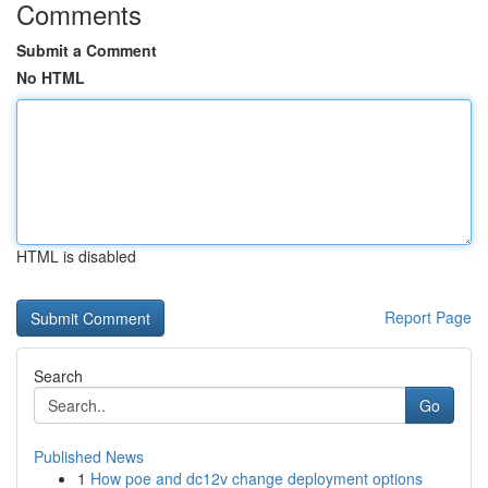
Comments
Submit a Comment
No HTML
HTML is disabled
Report Page
Search
Go
Published News
1
How poe and dc12v change deployment options