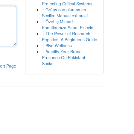
Protecting Critical Systems
1
Grúas con plumas en
Sevilla: Manual exhausti...
1
Özel İç Mimari:
Konutlarınıza Sanat Ekleyin
1
The Power of Research
Peptides: A Beginner's Guide
1
Blvd Wellness
1
Amplify Your Brand
Presence On Pakistani
Social...
ort Page