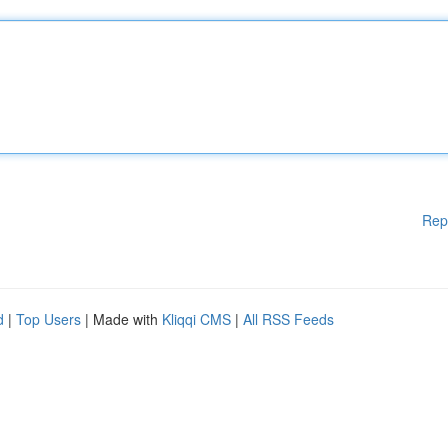
Rep
d
|
Top Users
| Made with
Kliqqi CMS
|
All RSS Feeds