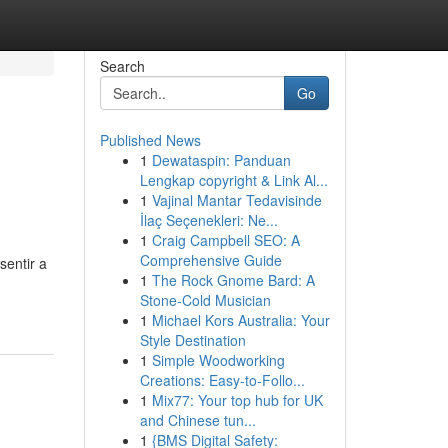
Search
Go
Published News
1
Dewataspin: Panduan
Lengkap copyright & Link Al...
1
Vajinal Mantar Tedavisinde
İlaç Seçenekleri: Ne...
1
Craig Campbell SEO: A
Comprehensive Guide
sentir a
1
The Rock Gnome Bard: A
Stone-Cold Musician
1
Michael Kors Australia: Your
Style Destination
1
Simple Woodworking
Creations: Easy-to-Follo...
1
Mix77: Your top hub for UK
and Chinese tun...
1
{BMS Digital Safety: