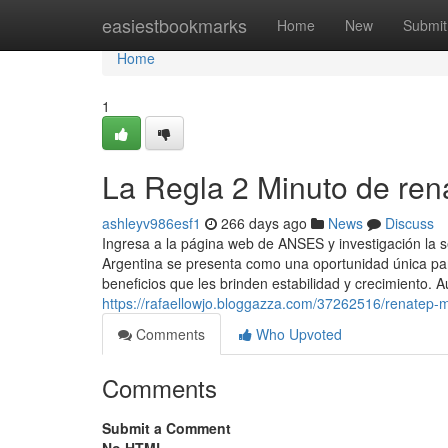
Home
easiestbookmarks
Home
New
Submit
Home
1
La Regla 2 Minuto de ren
ashleyv986esf1
266 days ago
News
Discuss
Ingresa a ​la página web de ANSES y investigación la 
Argentina se presenta como una oportunidad única para
beneficios que les brinden estabilidad y crecimiento
https://rafaellowjo.bloggazza.com/37262516/renatep-m
Comments
Who Upvoted
Comments
Submit a Comment