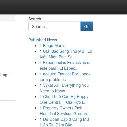
Search
Go
Published News
1
Bingo Mania!
1
Giải Báo Song Thủ MB · Lô
Xiên Miền Bắc: So...
1
Experiencias Exclusivas en
este país : El Espec...
1
acquire Fioricet For Long-
 frage
term problems
1
Vykat XR: Everything You
Need to Know
1
Cho Thuê Căn Hộ Happy
One Central – Giá Hợp L...
1
Property Owners Pick
Electrical Services Gordon...
1
Dự Đoán Cặp 3 Càng MB
Hiện Tại Đảm Bảo