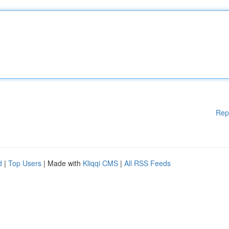
Rep
d
|
Top Users
| Made with
Kliqqi CMS
|
All RSS Feeds