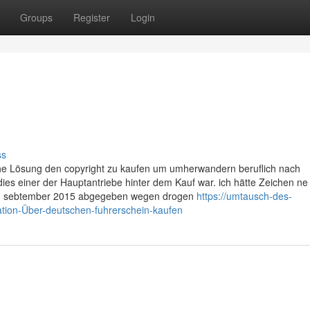
Groups
Register
Login
ss
ache Lösung den copyright zu kaufen um umherwandern beruflich nach
ies einer der Hauptantriebe hinter dem Kauf war. ich hätte Zeichen ne
dem sebtember 2015 abgegeben wegen drogen
https://umtausch-des-
tion-Über-deutschen-fuhrerschein-kaufen