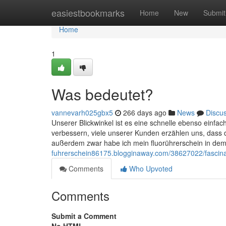
Home
easiestbookmarks
Home
New
Submit
Home
1
Was bedeutet?
vannevarh025gbx5
266 days ago
News
Discu
Unserer Blickwinkel ist es eine schnelle ebenso einf
verbessern, viele unserer Kunden erzählen uns, dass d
außerdem zwar habe ich mein fluorührerschein in 
fuhrerschein86175.blogginaway.com/38627022/fascina
Comments
Who Upvoted
Comments
Submit a Comment