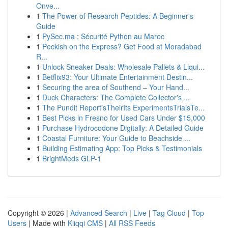
Onve...
1
The Power of Research Peptides: A Beginner's
Guide
1
PySec.ma : Sécurité Python au Maroc
1
Peckish on the Express? Get Food at Moradabad
R...
1
Unlock Sneaker Deals: Wholesale Pallets & Liqui...
1
Betflix93: Your Ultimate Entertainment Destin...
1
Securing the area of Southend – Your Hand...
1
Duck Characters: The Complete Collector's ...
1
The Pundit Report'sTheirIts ExperimentsTrialsTe...
1
Best Picks in Fresno for Used Cars Under $15,000
1
Purchase Hydrocodone Digitally: A Detailed Guide
1
Coastal Furniture: Your Guide to Beachside ...
1
Building Estimating App: Top Picks & Testimonials
1
BrightMeds GLP-1
Copyright © 2026 |
Advanced Search
|
Live
|
Tag Cloud
|
Top
Users
| Made with
Kliqqi CMS
|
All RSS Feeds