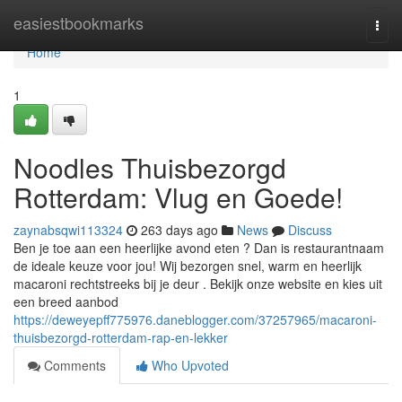
Home
easiestbookmarks
Togg
navi
Home
1
Noodles Thuisbezorgd
Rotterdam: Vlug en Goede!
zaynabsqwi113324
263 days ago
News
Discuss
Ben je toe aan een heerlijke avond eten ? Dan is restaurantnaam
de ideale keuze voor jou! Wij bezorgen snel, warm en heerlijk
macaroni rechtstreeks bij je deur . Bekijk onze website en kies uit
een breed aanbod
https://deweyepff775976.daneblogger.com/37257965/macaroni-
thuisbezorgd-rotterdam-rap-en-lekker
Comments
Who Upvoted