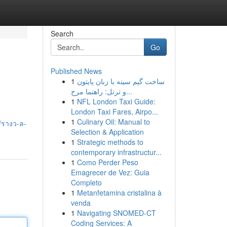
Search
Go
Published News
1
ساخت گیم سینه با زبان پایتون
و ترتل: راهنما مرح...
1
NFL London Taxi Guide:
London Taxi Fares, Airpo...
1
Culinary Oil: Manual to
/รางว-ล-
Selection & Application
1
Strategic methods to
contemporary infrastructur...
1
Como Perder Peso
Emagrecer de Vez: Guia
Completo
1
Metanfetamina cristalina à
venda
1
Navigating SNOMED-CT
Coding Services: A