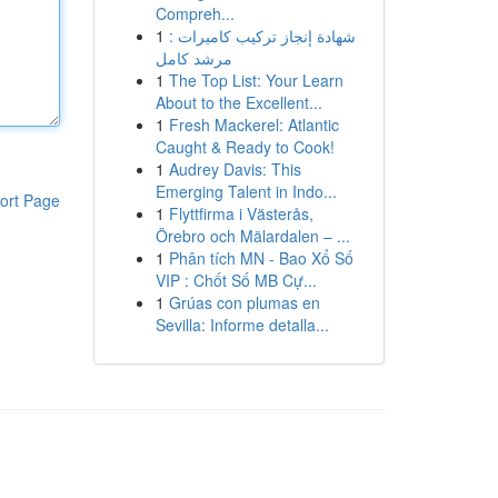
Compreh...
1
شهادة إنجاز تركيب كاميرات :
مرشد كامل
1
The Top List: Your Learn
About to the Excellent...
1
Fresh Mackerel: Atlantic
Caught & Ready to Cook!
1
Audrey Davis: This
Emerging Talent in Indo...
ort Page
1
Flyttfirma i Västerås,
Örebro och Mälardalen – ...
1
Phân tích MN - Bao Xổ Số
VIP : Chốt Số MB Cự...
1
Grúas con plumas en
Sevilla: Informe detalla...