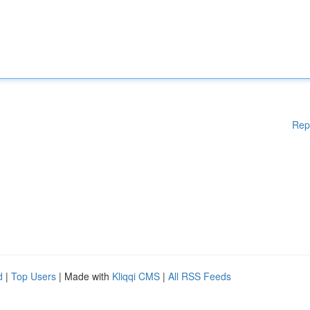
Rep
d
|
Top Users
| Made with
Kliqqi CMS
|
All RSS Feeds