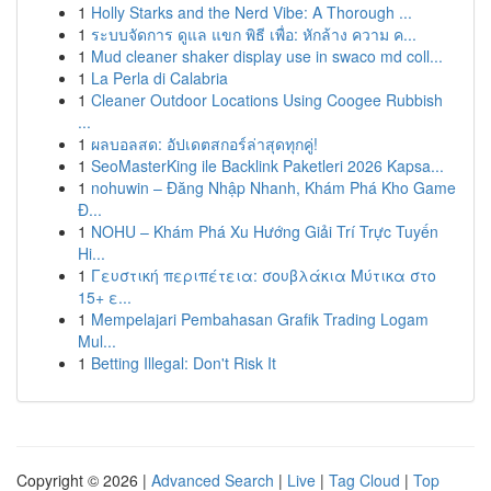
1
Holly Starks and the Nerd Vibe: A Thorough ...
1
ระบบจัดการ ดูแล แขก พิธี เพื่อ: หักล้าง ความ ค...
1
Mud cleaner shaker display use in swaco md coll...
1
La Perla di Calabria
1
Cleaner Outdoor Locations Using Coogee Rubbish
...
1
ผลบอลสด: อัปเดตสกอร์ล่าสุดทุกคู่!
1
SeoMasterKing ile Backlink Paketleri 2026 Kapsa...
1
nohuwin – Đăng Nhập Nhanh, Khám Phá Kho Game
Đ...
1
NOHU – Khám Phá Xu Hướng Giải Trí Trực Tuyến
Hi...
1
Γευστική περιπέτεια: σουβλάκια Μύτικα στο
15+ ε...
1
Mempelajari Pembahasan Grafik Trading Logam
Mul...
1
Betting Illegal: Don't Risk It
Copyright © 2026 |
Advanced Search
|
Live
|
Tag Cloud
|
Top