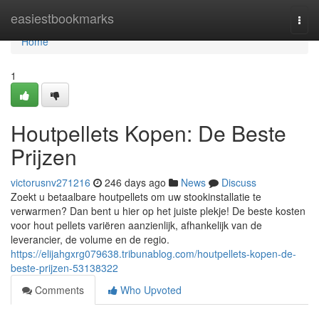
Home
easiestbookmarks
Togg
navi
Home
1
Houtpellets Kopen: De Beste
Prijzen
victorusnv271216
246 days ago
News
Discuss
Zoekt u betaalbare houtpellets om uw stookinstallatie te
verwarmen? Dan bent u hier op het juiste plekje! De beste kosten
voor hout pellets variëren aanzienlijk, afhankelijk van de
leverancier, de volume en de regio.
https://elijahgxrg079638.tribunablog.com/houtpellets-kopen-de-
beste-prijzen-53138322
Comments
Who Upvoted