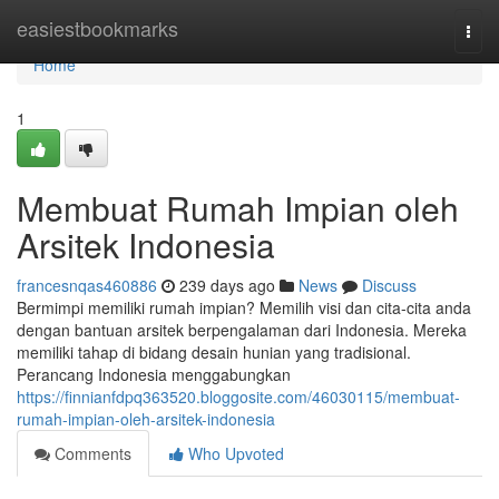
Home
easiestbookmarks
Togg
navi
Home
1
Membuat Rumah Impian oleh
Arsitek Indonesia
francesnqas460886
239 days ago
News
Discuss
Bermimpi memiliki rumah impian? Memilih visi dan cita-cita anda
dengan bantuan arsitek berpengalaman dari Indonesia. Mereka
memiliki tahap di bidang desain hunian yang tradisional.
Perancang Indonesia menggabungkan
https://finnianfdpq363520.bloggosite.com/46030115/membuat-
rumah-impian-oleh-arsitek-indonesia
Comments
Who Upvoted